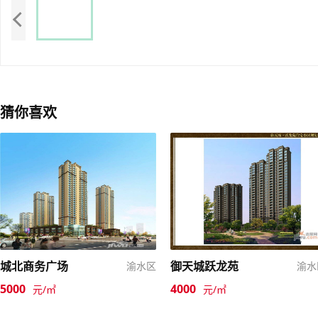
猜你喜欢
城北商务广场
御天城跃龙苑
渝水区
渝水
5000
4000
元/㎡
元/㎡