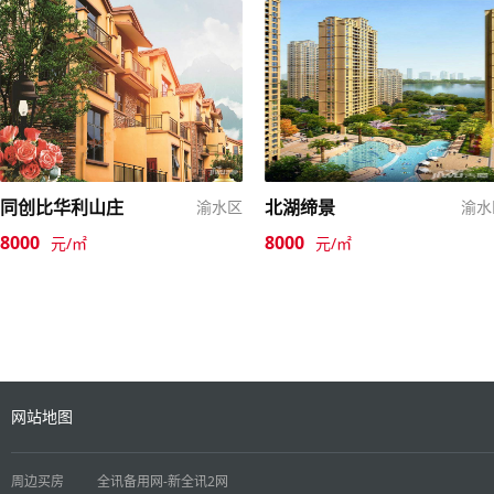
同创比华利山庄
北湖缔景
渝水区
渝水
8000
8000
元/㎡
元/㎡
网站地图
周边买房
全讯备用网-新全讯2网