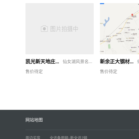
凯光新天地庄园四期
新余正大钢材市场
仙女湖风景名胜区
售价待定
售价待定
网站地图
周边买房
全讯备用网-新全讯2网