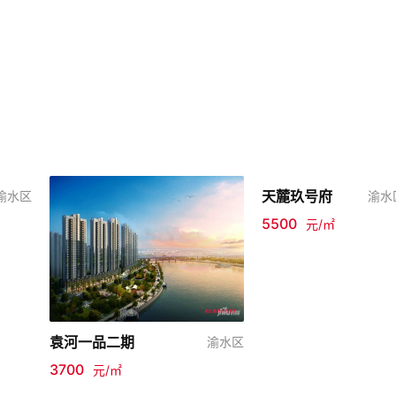
天麓玖号府
渝水区
渝水
5500
元/㎡
袁河一品二期
渝水区
3700
元/㎡