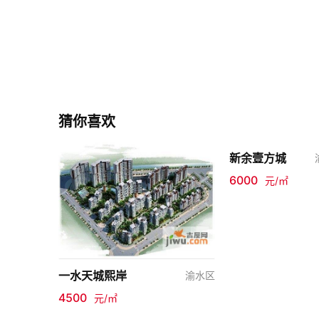
猜你喜欢
新余壹方城
6000
元/㎡
一水天城熙岸
渝水区
4500
元/㎡