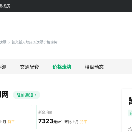
帮找房
逸墅
>
凯光新天地庄园逸墅价格走势
评测
交通配套
价格走势
楼盘动态
用网
降价通知
新余均价
7323
上月
持平
元/㎡
环比上月
持平