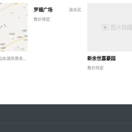
罗福广场
渝水区
售价待定
新余世嘉豪园
仙女湖风景名胜区
售价待定