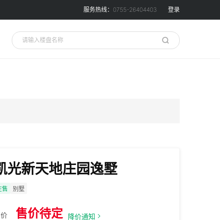
服务热线：0755-26404403
登录
凯光新天地庄园逸墅
在售
别墅
售价待定
均价
降价通知