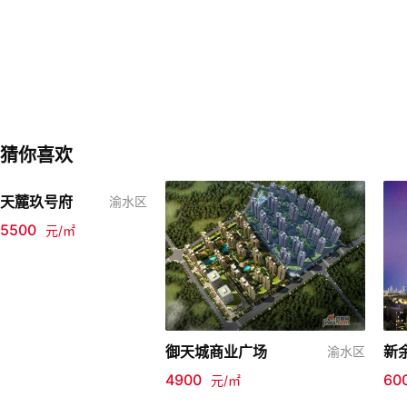
猜你喜欢
天麓玖号府
渝水区
5500
元/㎡
御天城商业广场
新
渝水区
4900
60
元/㎡