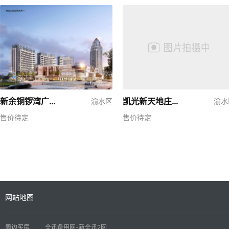
新余铜锣湾广场一期
凯光新天地庄园逸墅
渝水区
渝水
售价待定
售价待定
网站地图
周边买房
全讯备用网-新全讯2网