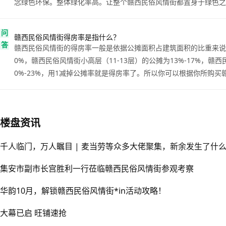
念绿色环保。整体绿化率高。让整个赣西民俗风情街都置身于绿色之
问
赣西民俗风情街得房率是指什么？
答
赣西民俗风情街的得房率一般是依据公摊面积占建筑面积的比重来说
0%，赣西民俗风情街小高层（11-13层）的公摊为13%-17%，赣
0%-23%，用1减掉公摊率就是得房率了。所以你可以根据你所购
楼盘资讯
千人临门，万人瞩目 | 麦当劳等众多大佬聚集，新余发生了什
集安市副市长宫胜利一行莅临赣西民俗风情街参观考察
华韵10月，解锁赣西民俗风情街*in活动攻略！
大幕已启 旺铺速抢