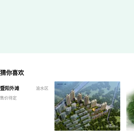
猜你喜欢
暨阳外滩
渝水区
售价待定