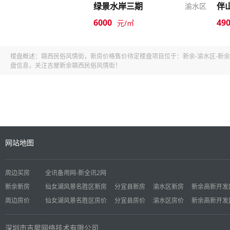
绿景水岸三期
伴
渝水区
6000
49
元/㎡
楼盘概述：赣西民俗风情街，新房价格售价待定楼盘项目位于：新余-渝水区-新
盘信息，关注吉屋新余赣西民俗风情街！
网站地图
周边买房
全讯备用网-新全讯2网
新余新房
仙女湖风景名胜区新房
分宜县新房
渝水区新房
新余高新开发
周边房价
仙女湖风景名胜区房价
分宜县房价
渝水区房价
新余高新开发
深圳市吉屋网络技术有限公司