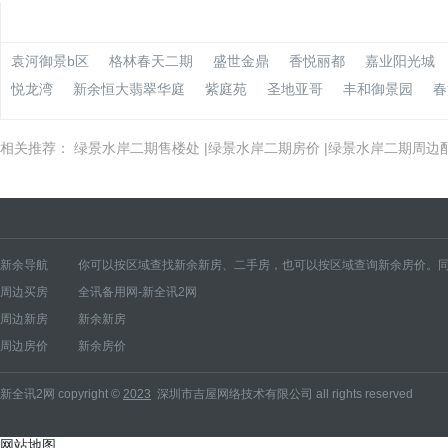
袁河御景b区
格林春天二期
盛世金鼎
香悦丽都
嘉业阳光城
悦龙湾
新余恒大翡翠华庭
紫庭苑
圣地亚哥
丰和御景园
春
相关推荐：
绿景水岸二期售楼处
|
绿景水岸二期房价
|
绿景水岸二期周边
新余导航
你可以按区域查找新余新房、二手房，也可以按区域查询新余房价。同
周边买房
全讯备用网-新全讯2网
新余新房
仙女湖风景名胜区新房
分宜县新房
渝水区新房
新余高新开发区新房
周边新房
新余新房
新余房价
仙女湖风景名胜区房价
分宜县房价
渝水区房价
新余高新开发区房价
周边房价
新余房价
新全讯2网 copyright ©
2023
深圳市吉屋网络技术有限公司 all rights reserved
|
|
|
|
|
网站地图