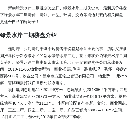
新余绿景水岸二期规划怎么样、绿景水岸二期优缺点、最新房价楼盘
下绿景水岸二期房价、房源、户型、环境、交通等周边配套的相关问题！
更适合自己的好房子！
绿景水岸二期楼盘介绍
选对房、买对房对于每个购房者来说都是非常重要的事，所以买房前
期推荐位于新余渝水区的新余绿景水岸二期、接下来将介绍绿景水岸二期
盘分析。绿景水岸二期由新余市金地房地产开发有限责任公司承建开发，
间：2010-11-06,物业类型为：商业-公寓,住宅，装修状况：毛坯，楼
西路566号，物业公司：新余市方正物业管理有限公司，物业费：1元/m
解，请咨询拨打我们售楼处联系电话。
项目规划总用地117281.99方米，总建筑面积284866.4平方米，共
方米，商业建筑面积26273.平方米，物业建筑面积1066.12平方米。总居
绿地率40.4%，停车位1113个。 小区内设配套有会所、文化 、商业
厅、三室二厅、四室二厅、二室一厅。户型面积为38m2—176m2之间。
15日正式开工，预计到2012年底全部竣工验收。