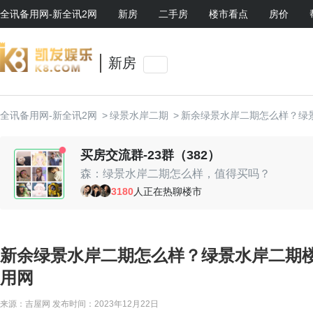
全讯备用网-新全讯2网
新房
二手房
楼市看点
房价
新房
全讯备用网-新全讯2网
>
绿景水岸二期
>
新余绿景水岸二期怎么样？绿
买房交流群-23群（382）
森：绿景水岸二期怎么样，值得买吗？
时光机：挺不错的啊
3180
人正在热聊楼市
随心：现场有优惠活动，可以去看看
随心：现场有优惠活动，可以去看看
lucas：周边环境还可以
小鱼鱼：值得入手
新余绿景水岸二期怎么样？绿景水岸二期楼
贤：我老婆挺喜欢的
用网
来源：吉屋网
发布时间：2023年12月22日