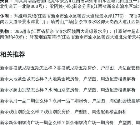
美食：
周真真南昌粉面(北湖帝景店)(江西省新余市渝水区城北街道五一北
北街道五一北路888号)； 梁阿姨小吃(新余分店)(江西省新余市渝水区城北
休闲：
玛亚电竞馆(江西省新余市渝水区赣西大道绿景水岸1776)； 茗香
岗西大道绿景水岸北门)； 毓秀山广场(新余市渝水区仰天岗西大道江西新
购物：
385超市(江西省新余市渝水区赣西大道绿景水岸)； 佳豪鲜生超
南侧约40米)； 轩茗烟酒茶商行(江西省新余市渝水区赣西大道北湖帝景42
相关推荐
新余喜盛威尼斯五期怎么样？喜盛威尼斯五期房价、户型图、周边配套楼
新余大地紫金城怎么样？大地紫金城房价、户型图、周边配套楼盘解析
新余水澜山别墅怎么样？水澜山别墅房价、户型图、周边配套楼盘解析
新余袁河一品二期怎么样？袁河一品二期房价、户型图、周边配套楼盘解
新余观山别院怎么样？观山别院房价、户型图、周边配套楼盘解析
新余新余铜锣湾广场一期怎么样？新余铜锣湾广场一期房价、户型图、周