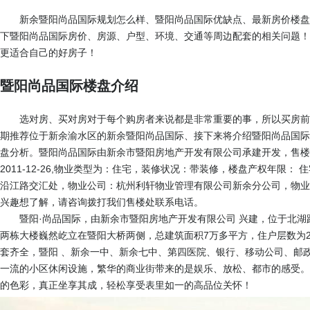
新余暨阳尚品国际规划怎么样、暨阳尚品国际优缺点、最新房价楼盘
下暨阳尚品国际房价、房源、户型、环境、交通等周边配套的相关问题！
更适合自己的好房子！
暨阳尚品国际楼盘介绍
选对房、买对房对于每个购房者来说都是非常重要的事，所以买房前
期推荐位于新余渝水区的新余暨阳尚品国际、接下来将介绍暨阳尚品国际
盘分析。暨阳尚品国际由新余市暨阳房地产开发有限公司承建开发，售楼
2011-12-26,物业类型为：住宅，装修状况：带装修，楼盘产权年限：
沿江路交汇处，物业公司：杭州利轩物业管理有限公司新余分公司，物业费
兴趣想了解，请咨询拨打我们售楼处联系电话。
暨阳·尚品国际，由新余市暨阳房地产开发有限公司 兴建，位于北湖
两栋大楼巍然屹立在暨阳大桥两侧，总建筑面积7万多平方，住户层数为26
套齐全，暨阳 、新余一中、新余七中、第四医院、银行、移动公司、邮
一流的小区休闲设施，繁华的商业街带来的是娱乐、放松、都市的感受。
的色彩，真正坐享其成，轻松享受表里如一的高品位关怀！