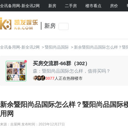
全讯备用网-新全讯2网
新房
二手房
楼市看点
房价
新房
全讯备用网-新全讯2网
>
暨阳尚品国际
>
新余暨阳尚品国际怎么样？暨
买房交流群-66群（302）
森：暨阳尚品国际怎么样，值得买吗？
时光机：挺不错的啊
3077
人正在热聊楼市
随心：现场有优惠活动，可以去看看
随心：现场有优惠活动，可以去看看
lucas：周边环境还可以
小鱼鱼：值得入手
新余暨阳尚品国际怎么样？暨阳尚品国际楼
贤：我老婆挺喜欢的
用网
来源：吉屋网
发布时间：2023年12月27日