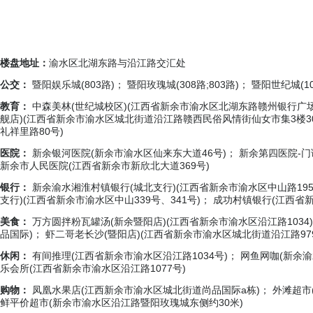
楼盘地址：
渝水区北湖东路与沿江路交汇处
公交：
暨阳娱乐城(803路)； 暨阳玫瑰城(308路;803路)； 暨阳世纪城(106路
教育：
中森美林(世纪城校区)(江西省新余市渝水区北湖东路赣州银行广场
舰店)(江西省新余市渝水区城北街道沿江路赣西民俗风情街仙女市集3楼30
礼祥里路80号)
医院：
新余银河医院(新余市渝水区仙来东大道46号)； 新余第四医院-门
新余市人民医院(江西省新余市新欣北大道369号)
银行：
新余渝水湘淮村镇银行(城北支行)(江西省新余市渝水区中山路195
支行)(江西省新余市渝水区中山339号、341号)； 成功村镇银行(江西省
美食：
万方圆拌粉瓦罐汤(新余暨阳店)(江西省新余市渝水区沿江路1034
品国际)； 虾二哥老长沙(暨阳店)(江西省新余市渝水区城北街道沿江路97
休闲：
有间推理(江西省新余市渝水区沿江路1034号)； 网鱼网咖(新余渝
乐会所(江西省新余市渝水区沿江路1077号)
购物：
凤凰水果店(江西新余市渝水区城北街道尚品国际a栋)； 外滩超市(
鲜平价超市(新余市渝水区沿江路暨阳玫瑰城东侧约30米)