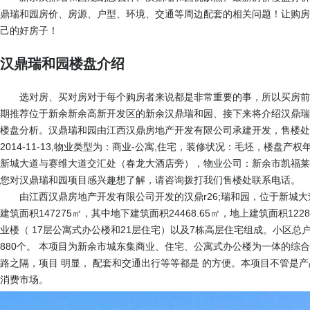
鼎瑞和园房价、房源、户型、环境、交通等周边配套的相关问题！让购房
己的好房子！
汉鼎瑞和园楼盘介绍
选对房、买对房对于每个购房者来说都是非常重要的事，所以买房前
期推荐位于新余新余高新开发区的新余汉鼎瑞和园、接下来将介绍汉鼎瑞
楼盘分析。汉鼎瑞和园由江西汉鼎房地产开发有限公司承建开发，售楼处
2014-11-13,物业类型为：商业-公寓,住宅，装修状况：毛坯，楼盘产
新城大道与赛维大道交汇处（春龙大酒店旁），物业公司：新余市凯福莱物
您对汉鼎瑞和园项目感兴趣想了解，请咨询拨打我们售楼处联系电话。
由江西汉鼎房地产开发有限公司开发的汉鼎r26;瑞和园，位于新城大道
建筑面积147275㎡，其中地下建筑面积24468.65㎡，地上建筑面积1228
业楼（ 17层公寓式办公楼和21层住宅）以及7栋高层住宅组成。小区总户
880个。 本项目为新余市城东集商业、住宅、公寓式办公楼为一体的综
路之隔，项目 明显， 配套和交通出行等等都是 的方便。本项目不管是
消费市场。