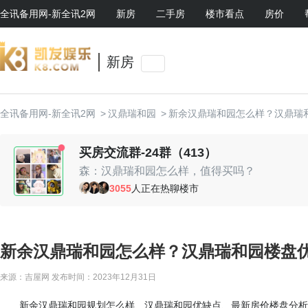
全讯备用网-新全讯2网
新房
二手房
楼市看点
房价
新房
全讯备用网-新全讯2网
>
汉鼎瑞和园
>
新余汉鼎瑞和园怎么样？汉鼎瑞
买房交流群-24群（413）
森：汉鼎瑞和园怎么样，值得买吗？
时光机：挺不错的啊
3055
人正在热聊楼市
随心：现场有优惠活动，可以去看看
随心：现场有优惠活动，可以去看看
lucas：周边环境还可以
小鱼鱼：值得入手
新余汉鼎瑞和园怎么样？汉鼎瑞和园楼盘优
贤：我老婆挺喜欢的
来源：吉屋网
发布时间：2023年12月31日
新余汉鼎瑞和园规划怎么样、汉鼎瑞和园优缺点、最新房价楼盘分析