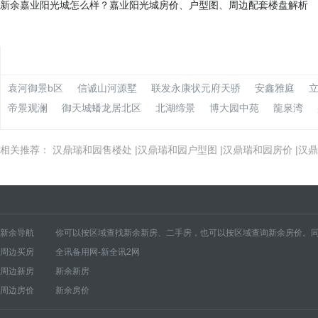
新余嘉业阳光城怎么样？嘉业阳光城房价、户型图、周边配套楼盘解析
袁河御景b区
信诚山河源墅
联发永康状元府天骄
安鑫雅庭
帝景观澜
御天城蟠龙居北区
北湖缔景
博大园中苑
龍泉湾
相关推荐：
汉鼎瑞和园售楼处
|
汉鼎瑞和园户型图
|
汉鼎瑞和园房价
|
汉鼎
新余导航
你可以按区域查找新余新房、二手房，也可以按区域查询新余房价。同
周边买房
全讯备用网-新全讯2网
新余新房
仙女湖风景名胜区新房
分宜县新房
渝水区新房
新余高新开发区新房
周边新房
新余新房
新余房价
仙女湖风景名胜区房价
分宜县房价
渝水区房价
新余高新开发区房价
周边房价
新余房价