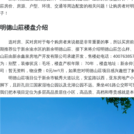
莊房价、房源、户型、环境、交通等周边配套的相关问题！让购房者对明
子！
明德山莊楼盘介绍
选对房、买对房对于每个购房者来说都是非常重要的事，所以买房前
期推荐位于新余渝水区的新余明德山莊、接下来将介绍明德山莊怎么样、
山莊由新余鑫泉房地产开发有限公司承建开发，售楼处电话：
40076385
为：别墅，装修状况：毛坯，楼盘产权年限： 70年 ，楼盘地址：新余
司：暂无资料，物业费：0元/m²/月，如果您对明德山莊项目感兴趣想
明德山莊项目位于新余市毓秀大道以北，安监路以西，亚东房地产小
脚下，且距孔目江国家湿地公园以及北湖公园不远。乘坐401路公交即
我们把本项目定位为多层高品质居住小区，高品质、高档和尊贵感就是本