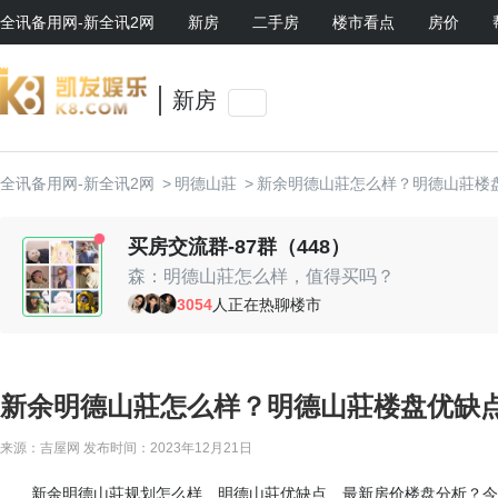
全讯备用网-新全讯2网
新房
二手房
楼市看点
房价
新房
全讯备用网-新全讯2网
>
明德山莊
>
新余明德山莊怎么样？明德山莊楼
买房交流群-87群（448）
森：明德山莊怎么样，值得买吗？
时光机：挺不错的啊
3054
人正在热聊楼市
随心：现场有优惠活动，可以去看看
随心：现场有优惠活动，可以去看看
lucas：周边环境还可以
小鱼鱼：值得入手
新余明德山莊怎么样？明德山莊楼盘优缺点
贤：我老婆挺喜欢的
来源：吉屋网
发布时间：2023年12月21日
新余明德山莊规划怎么样、明德山莊优缺点、最新房价楼盘分析？今