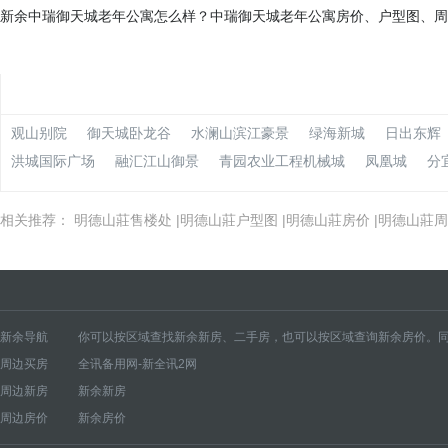
新余中瑞御天城老年公寓怎么样？中瑞御天城老年公寓房价、户型图、周
观山别院
御天城卧龙谷
水澜山滨江豪景
绿海新城
日出东辉
洪城国际广场
融汇江山御景
青园农业工程机械城
凤凰城
分
相关推荐：
明德山莊售楼处
|
明德山莊户型图
|
明德山莊房价
|
明德山莊周
新余导航
你可以按区域查找新余新房、二手房，也可以按区域查询新余房价。同
周边买房
全讯备用网-新全讯2网
新余新房
仙女湖风景名胜区新房
分宜县新房
渝水区新房
新余高新开发区新房
周边新房
新余新房
新余房价
仙女湖风景名胜区房价
分宜县房价
渝水区房价
新余高新开发区房价
周边房价
新余房价