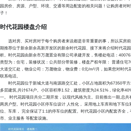
园房价、房源、户型、环境、交通等周边配套的相关问题！让购房者对时
子！
时代花园楼盘介绍
选对房、买对房对于每个购房者来说都是非常重要的事，所以买房前
期推荐位于新余新余高新开发区的新余时代花园、接下来将介绍时代花园
析。时代花园由新余市万晟置业有限公司承建开发，售楼处电话：
40076
类型为：住宅，装修状况：公共部分带装修，楼盘产权年限： 普通住宅7
大道交汇处，物业公司：万晟物业，物业费：0元/m²/月，如果您对时
联系电话。
时代花园位于新城大道与南源路交汇处，小区占地面积为67350平方米
多层建筑,共计674户。小区容积率1.52，建筑密度为24.51%，绿化率
一。 时代花园项目共分二期开发，以现代风格为主。目前推出一期,总共有
两房户型。时代花园小区停车位设计 人性化， 采用地上车库和地下车位
位、车库， 完全保证了1:1的停车位的配置。时代花园小区内配套齐全
市、业主服务 等配套设施。