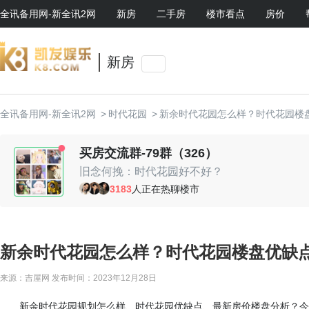
全讯备用网-新全讯2网
新房
二手房
楼市看点
房价
新房
全讯备用网-新全讯2网
>
时代花园
>
新余时代花园怎么样？时代花园楼
买房交流群-79群（326）
旧念何挽：时代花园好不好？
c.yy：对比周边，性价比高
3183
人正在热聊楼市
约瑟：准备入手一套
孔龙飞：时代花园户型采光好
黛子：你买了哪个户型啊
小丸子：大家组团去看看呀
新余时代花园怎么样？时代花园楼盘优缺点
来源：吉屋网
发布时间：2023年12月28日
新余时代花园规划怎么样、时代花园优缺点、最新房价楼盘分析？今