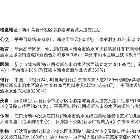
楼盘地址：
新余高新开发区南源路与新城大道交汇处
公交：
平香百味馆(603路)； 新达工业园(603路)； 李家村(601路;新余-
教育：
新余高新区第一幼儿园(江西省新余市渝水区虎跃路碧桂花苑南侧约2
渝水区城南街道虎跃路西合新村东500米)； 新余市渝水区职业技术教育中
医院：
新余市城东医院(江西省新余市渝水区水西镇春龙大道1899号)； 
号)； 新余市人民医院(江西省新余市新欣北大道369号)
银行：
中国工商银行24小时自助银行(新余市渝东大道3189号刚城家具城(
西省新余市渝水区渝东大道3189号刚城家具城碧桂花苑1层)； 中国建设
渝水区渝东大道3208号)
美食：
醉食味(江西省新余市渝水区南源路与新城大道交叉路口往东约130
道交叉路口往西约240米)； 平香百味馆(江西省新余市渝水区南源路与虎
休闲：
江口活动中心(原江口村)(新余市渝水区纬四路哈佛双语艺术幼儿园
大道喜盈门范城购物中心)； 反弹蹦床公园(新余广富城店)(新余市渝水区渝
购物：
通达百货商行(新余市渝水区南源路与新城大道交叉路口往东约140
交叉路口往东约160米)； 扬子购物中心(新城大道(碧桂花苑东南侧约200米