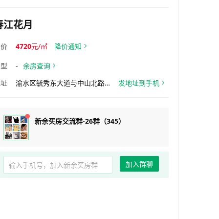
春江花月
均价
4720
元/㎡
降价通知
户型
-
余房查询
地址
渝水区毓秀东大道与中山北路交汇处
发地址到手机
新余买房交流群-26群（345）
加入群聊