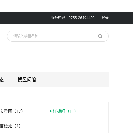
服务热线：0755-26404403
登录
态
楼盘问答
 实景图（17）
● 样板间（11）
 售楼处（1）