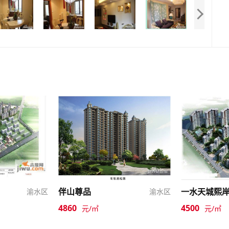
伴山尊品
一水天城熙
渝水区
渝水区
4860
4500
元/㎡
元/㎡