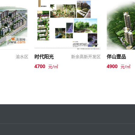
时代阳光
伴山壹品
渝水区
新余高新开发区
4700
4900
元/㎡
元/㎡