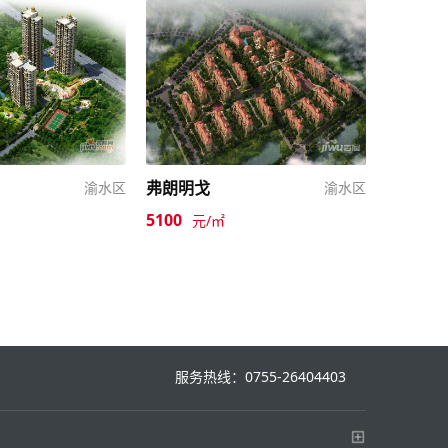
弗朗明戈
渝水区
渝水区
5100
元/㎡
服务热线：0755-26404403