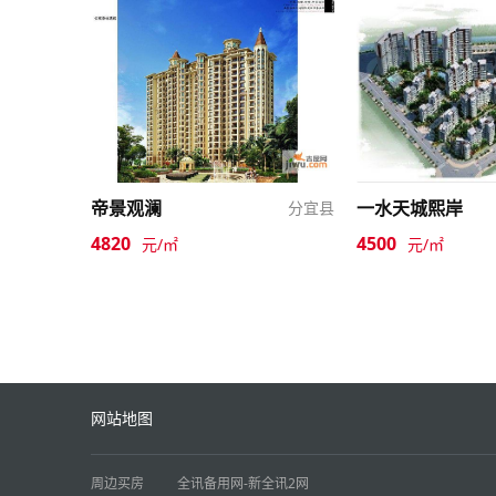
帝景观澜
一水天城熙岸
分宜县
4820
4500
元/㎡
元/㎡
网站地图
周边买房
全讯备用网-新全讯2网