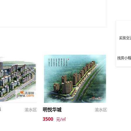
买房交
找房小
岸
明悦华城
渝水区
渝水区
3500
元/㎡