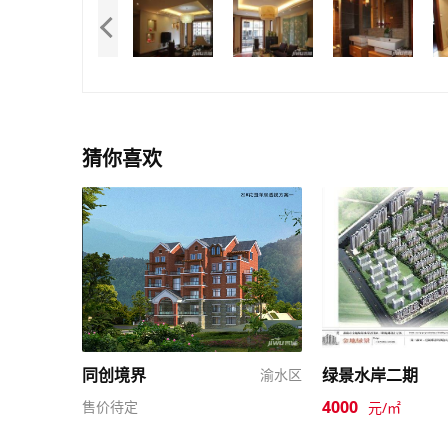
猜你喜欢
同创境界
绿景水岸二期
渝水区
4000
售价待定
元/㎡