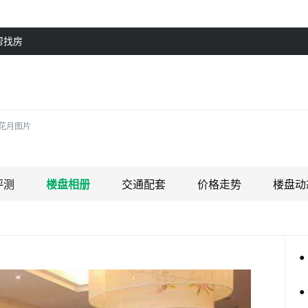
帮找房
花月图片
评测
楼盘相册
交通配套
价格走势
楼盘动
●
●