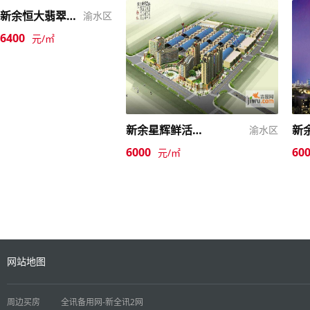
新余恒大翡翠华庭
渝水区
6400
元/㎡
新余星辉鲜活农产品批发市场
新
渝水区
6000
60
元/㎡
网站地图
周边买房
全讯备用网-新全讯2网