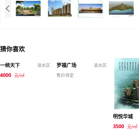
猜你喜欢
一统天下
罗福广场
渝水区
渝水区
4000
售价待定
元/㎡
明悦华城
3500
元/㎡