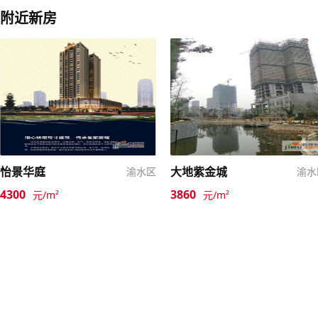
附近新房
怡景华庭
大地紫金城
渝水区
渝水
4300
3860
元/m²
元/m²