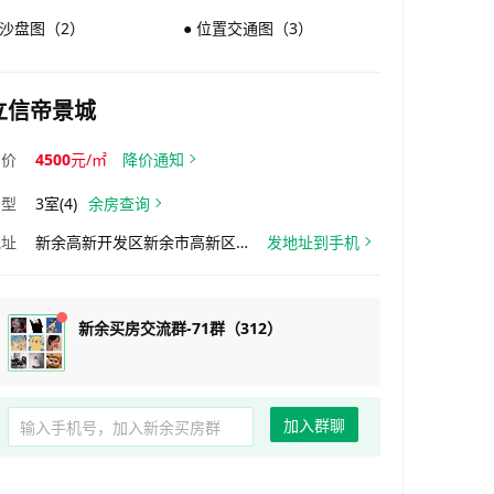
 沙盘图（2）
● 位置交通图（3）
立信帝景城
均价
4500
元/㎡
降价通知
户型
3室(4)
余房查询
地址
新余高新开发区新余市高新区南源路2089号
发地址到手机
新余买房交流群-71群（312）
加入群聊