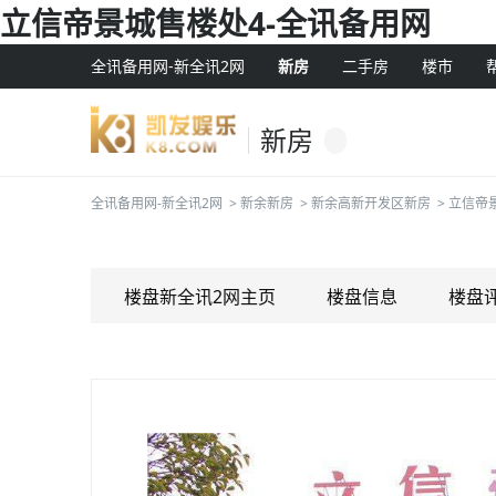
立信帝景城售楼处4-全讯备用网
全讯备用网-新全讯2网
新房
二手房
楼市
新房
全讯备用网-新全讯2网
>
新余新房
>
新余高新开发区新房
>
立信帝
楼盘新全讯2网主页
楼盘信息
楼盘