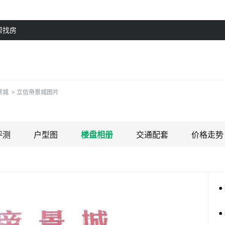
帮找房
景城
>
立信帝景城图片
评测
户型图
楼盘相册
交通配套
价格走势
●
●