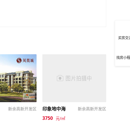
买房交
找房小
印象地中海
新余高新开发区
新余高新开发区
3750
元/㎡