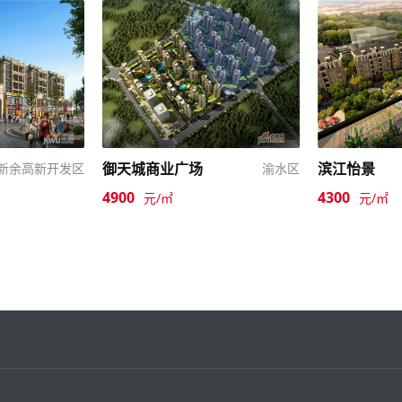
御天城商业广场
滨江怡景
新余高新开发区
渝水区
4900
4300
元/㎡
元/㎡