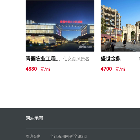
青园农业工程机械城
盛世金鼎
仙女湖风景名胜区
4880
4700
元/㎡
元/㎡
网站地图
周边买房
全讯备用网-新全讯2网