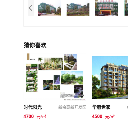
猜你喜欢
时代阳光
华府世家
新余高新开发区
4700
4500
元/㎡
元/㎡