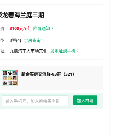
聚龙碧海兰庭三期
均价
3100
元/㎡
降价通知
户型
3室(4)
余房查询
地址
九鼎汽车大市场东侧
发地址到手机
新余买房交流群-83群（321）
加入群聊