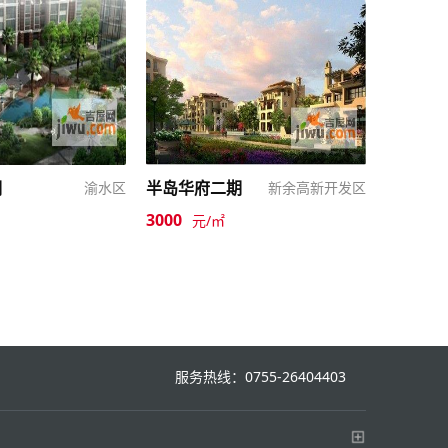
期
半岛华府二期
渝水区
新余高新开发区
3000
元/㎡
服务热线：0755-26404403