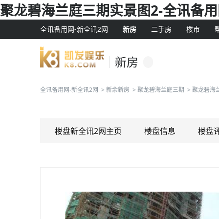
聚龙碧海兰庭三期实景图2-全讯备用
全讯备用网-新全讯2网
新房
二手房
楼市
新房
全讯备用网-新全讯2网
>
新余新房
>
聚龙碧海兰庭三期
>
聚龙碧海
楼盘新全讯2网主页
楼盘信息
楼盘