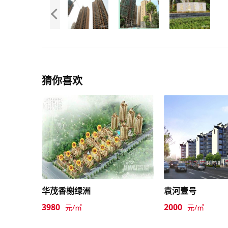
猜你喜欢
华茂香榭绿洲
袁河壹号
3980
2000
元/㎡
元/㎡