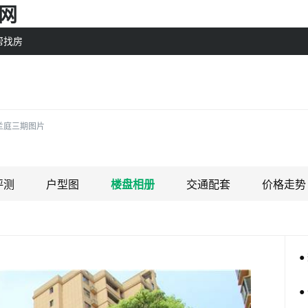
网
帮找房
兰庭三期图片
评测
户型图
楼盘相册
交通配套
价格走势
●
●