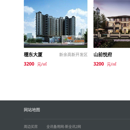
穗东大厦
山前悦府
新余高新开发区
3200
3200
元/㎡
元/㎡
网站地图
周边买房
全讯备用网-新全讯2网