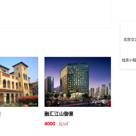
买房交
找房小
墅
融汇江山御景
4000
元/㎡