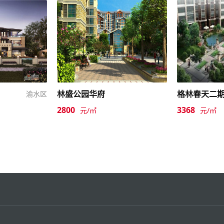
林盛公园华府
格林春天二
渝水区
2800
3368
元/㎡
元/㎡