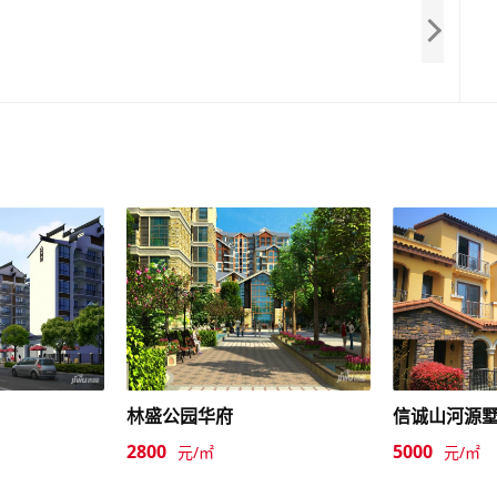
林盛公园华府
信诚山河源
2800
5000
元/㎡
元/㎡