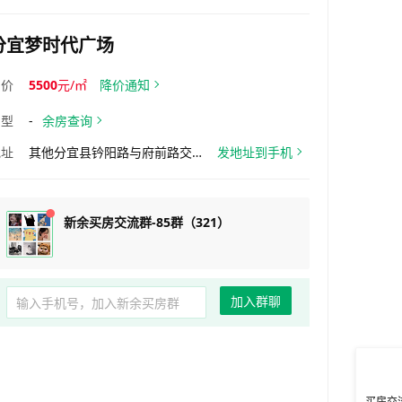
分宜梦时代广场
均价
5500
元/㎡
降价通知
户型
-
余房查询
地址
其他分宜县钤阳路与府前路交汇处，原县人民政府
发地址到手机
新余买房交流群-85群（321）
加入群聊
买房交