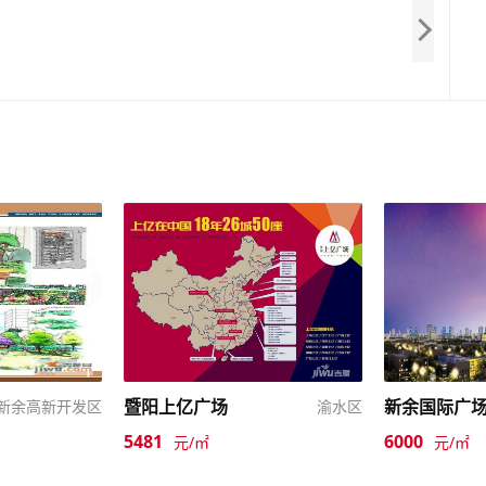
暨阳上亿广场
新余国际广
新余高新开发区
渝水区
5481
6000
元/㎡
元/㎡