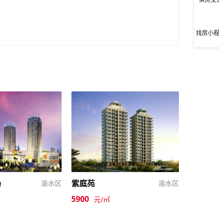
找房小
场
紫庭苑
渝水区
渝水区
5900
元/㎡