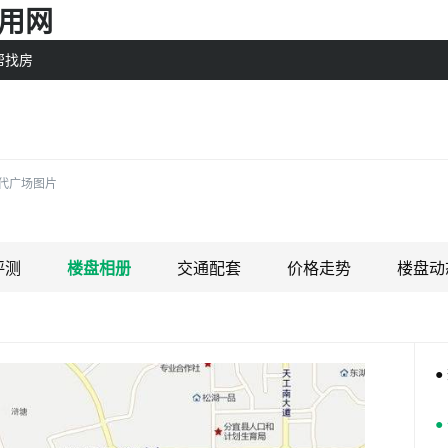
备用网
帮找房
代广场图片
评测
楼盘相册
交通配套
价格走势
楼盘动
●
●