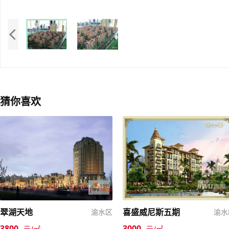
猜你喜欢
翠湖天地
喜盛威尼斯五期
渝水区
渝水
3800
3000
元/㎡
元/㎡