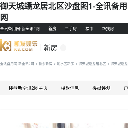
御天城蟠龙居北区沙盘图1-全讯备用
网
全讯备用网-新全讯2网
新房
二手房
楼市
帮找房
新房
全讯备用网-新全讯2网
>
新余新房
>
渝水区新房
>
御天城蟠龙居北区
>
御天城蟠龙
楼盘新全讯2网主页
楼盘信息
楼盘评测