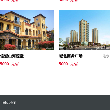
信诚山河源墅
城北商务广场
渝水
5000
5000
元/㎡
元/㎡
网站地图