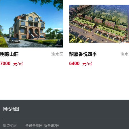
明德山莊
韶嘉香悦四季
渝水区
渝水
7000
6400
元/㎡
元/㎡
网站地图
周边买房
全讯备用网-新全讯2网