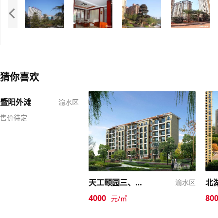
猜你喜欢
暨阳外滩
渝水区
售价待定
天工颐园三、四期
北
渝水区
4000
80
元/㎡