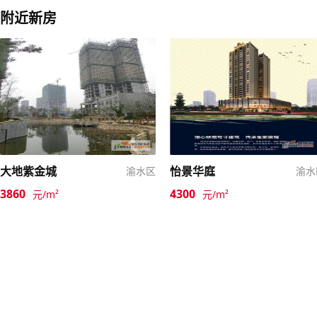
附近新房
大地紫金城
怡景华庭
渝水区
渝水
3860
4300
元/m²
元/m²