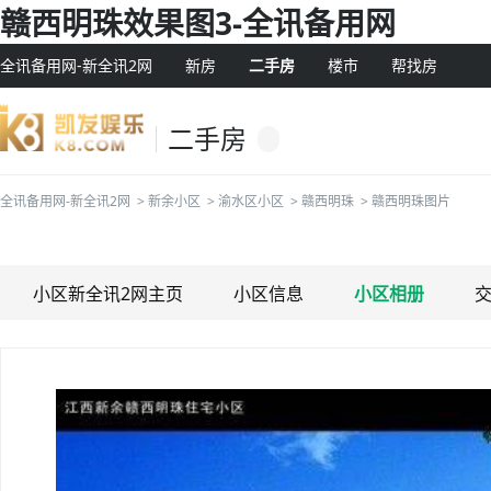
赣西明珠效果图3-全讯备用网
全讯备用网-新全讯2网
新房
二手房
楼市
帮找房
二手房
全讯备用网-新全讯2网
>
新余小区
>
渝水区小区
>
赣西明珠
>
赣西明珠图片
小区新全讯2网主页
小区信息
小区相册