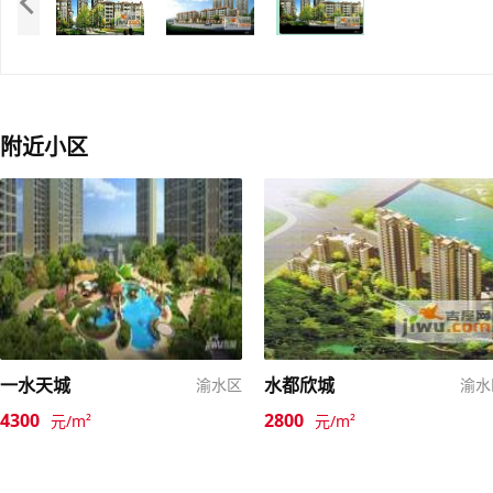
附近小区
一水天城
水都欣城
渝水区
渝水
4300
2800
元/m²
元/m²