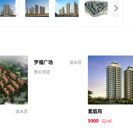
罗福广场
渝水区
售价待定
紫庭苑
渝水区
5900
元/㎡