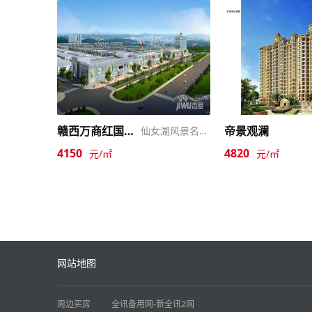
赣西万商红国际商贸物流中心
帝景观澜
仙女湖风景名胜区
4150
4820
元/㎡
元/㎡
网站地图
周边买房
全讯备用网-新全讯2网