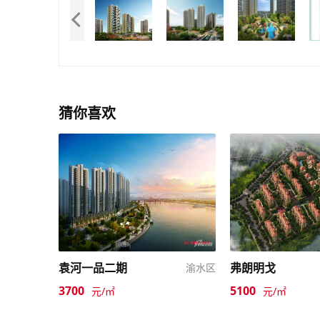
猜你喜欢
袁河一品二期
弗朗明戈
渝水区
3700
5100
元/㎡
元/㎡