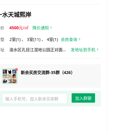
一水天城熙岸
均价
4500
元/㎡
降价通知
户型
2室(1) 、 3室(11) 、 4室(1)
余房查询
地址
渝水区孔目江湿地公园正对面（市体育中心西侧）
发地址到手机
新余买房交流群-35群（426）
加入群聊