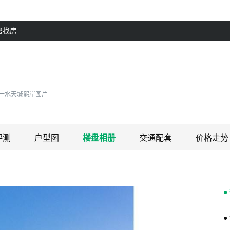
帮找房
一水天城熙岸图片
评测
户型图
楼盘相册
交通配套
价格走势
●
●