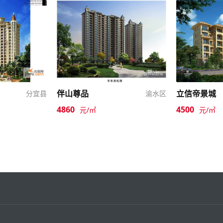
伴山尊品
立信帝景城
分宜县
渝水区
4860
4500
元/㎡
元/㎡