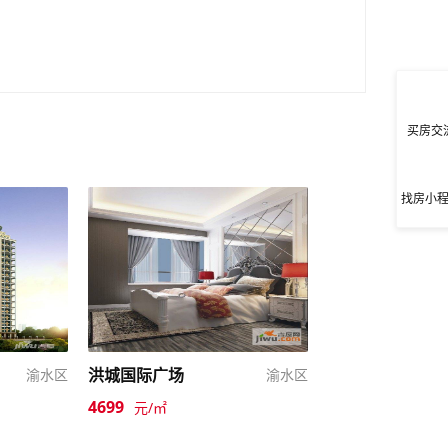
买房交
找房小
洪城国际广场
渝水区
渝水区
4699
元/㎡