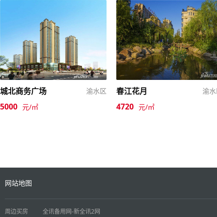
城北商务广场
春江花月
渝水区
渝水
5000
4720
元/㎡
元/㎡
网站地图
周边买房
全讯备用网-新全讯2网