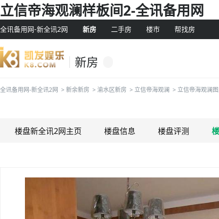
立信帝海观澜样板间2-全讯备用网
全讯备用网-新全讯2网
新房
二手房
楼市
帮找房
新房
全讯备用网-新全讯2网
>
新余新房
>
渝水区新房
>
立信帝海观澜
>
立信帝海观澜图
楼盘新全讯2网主页
楼盘信息
楼盘评测