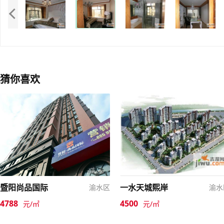
猜你喜欢
暨阳尚品国际
一水天城熙岸
渝水区
渝水
4788
4500
元/㎡
元/㎡