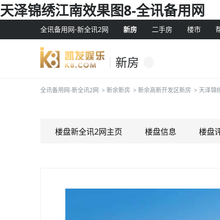
天泽锦绣江南效果图8-全讯备用网
全讯备用网-新全讯2网
新房
二手房
楼市
新房
全讯备用网-新全讯2网
>
新余新房
>
新余高新开发区新房
>
天泽锦
楼盘新全讯2网主页
楼盘信息
楼盘