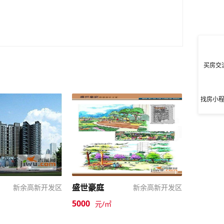
买房交
找房小
盛世豪庭
新余高新开发区
新余高新开发区
5000
元/㎡