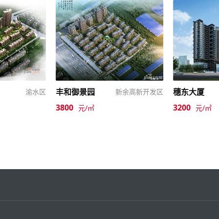
丰和御景园
穗东大厦
渝水区
新余高新开发区
3800
3200
元/㎡
元/㎡