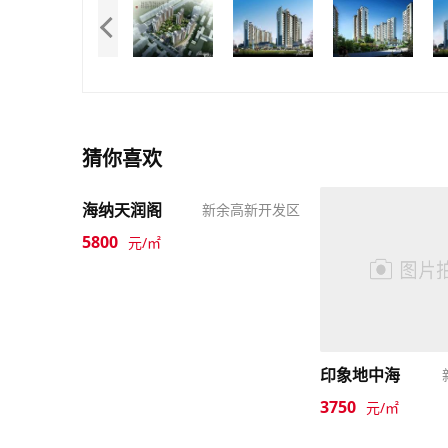
猜你喜欢
海纳天润阁
新余高新开发区
5800
元/㎡
印象地中海
3750
元/㎡