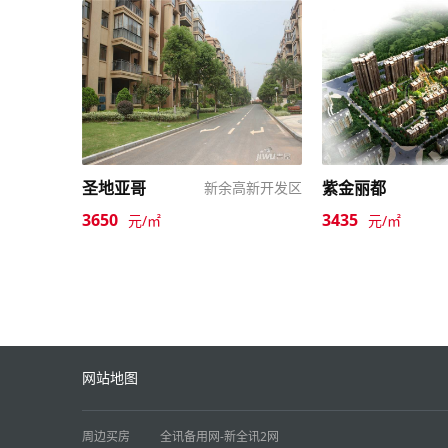
圣地亚哥
紫金丽都
新余高新开发区
3650
3435
元/㎡
元/㎡
网站地图
周边买房
全讯备用网-新全讯2网