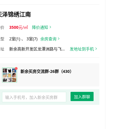
天泽锦绣江南
均价
3500
元/㎡
降价通知
户型
2室(1) 、 3室(7)
余房查询
地址
新余高新开发区龙潭洲路与飞宇大道交汇处(新人民医院东南侧)
发地址到手机
新余买房交流群-26群（430）
加入群聊