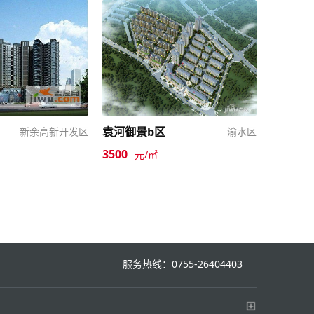
袁河御景b区
新余高新开发区
渝水区
3500
元/㎡
服务热线：0755-26404403