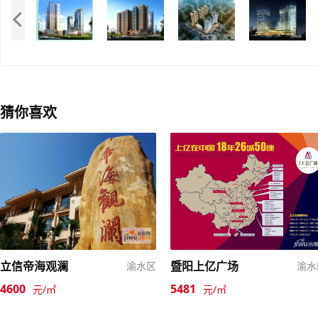
猜你喜欢
立信帝海观澜
暨阳上亿广场
渝水区
渝水
4600
5481
元/㎡
元/㎡