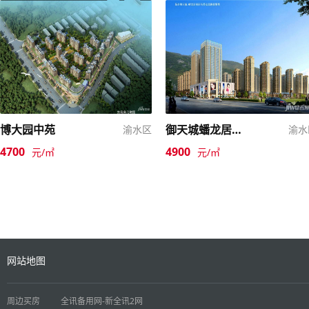
博大园中苑
御天城蟠龙居南区(a)
渝水区
渝水
4700
4900
元/㎡
元/㎡
网站地图
周边买房
全讯备用网-新全讯2网