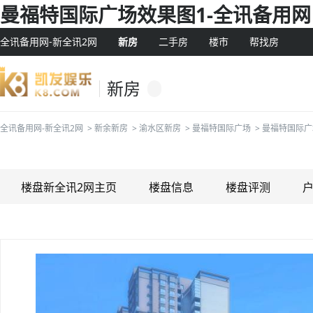
曼福特国际广场效果图1-全讯备用网
全讯备用网-新全讯2网
新房
二手房
楼市
帮找房
新房
全讯备用网-新全讯2网
>
新余新房
>
渝水区新房
>
曼福特国际广场
>
曼福特国际广
楼盘新全讯2网主页
楼盘信息
楼盘评测