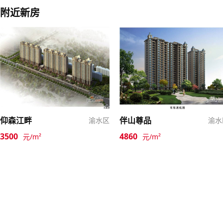
附近新房
仰森江畔
伴山尊品
渝水区
渝水
3500
4860
元/m²
元/m²