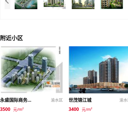
附近小区
永盛国际商务花园
世茂锦江城
渝水区
渝水
3500
3400
元/m²
元/m²