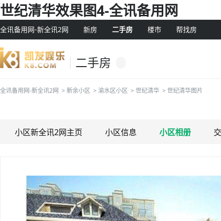
世纪清华效果图4-全讯备用网
全讯备用网-新全讯2网
新房
二手房
楼市
帮找房
二手房
全讯备用网-新全讯2网
>
新余小区
>
渝水区小区
>
世纪清华
>
世纪清华图片
小区新全讯2网主页
小区信息
小区相册