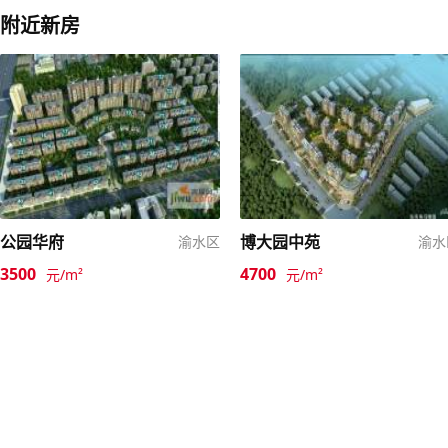
附近新房
公园华府
博大园中苑
渝水区
渝水
3500
4700
元/m²
元/m²