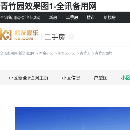
青竹园效果图1-全讯备用网
全讯备用网-新全讯2网
新房
二手房
楼市
帮找房
二手房
全讯备用网-新全讯2网
>
新余小区
>
渝水区小区
>
青竹园
>
青竹园图片
小区新全讯2网主页
小区信息
户型图
小