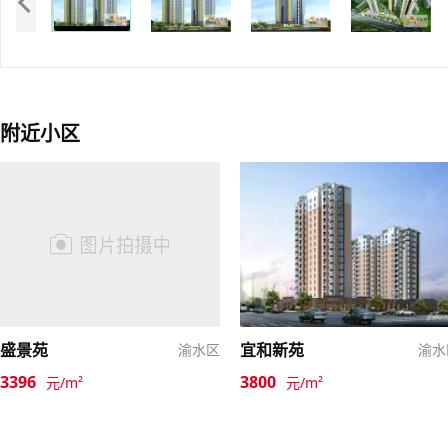
附近小区
盛景苑
宜和新苑
渝水区
渝水
3396
3800
元/m²
元/m²