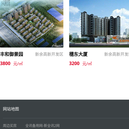
丰和御景园
穗东大厦
新余高新开发区
新余高新开发
3800
3200
元/㎡
元/㎡
网站地图
周边买房
全讯备用网-新全讯2网