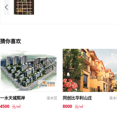
猜你喜欢
一水天城熙岸
同创比华利山庄
渝水区
渝水
4500
8000
元/㎡
元/㎡