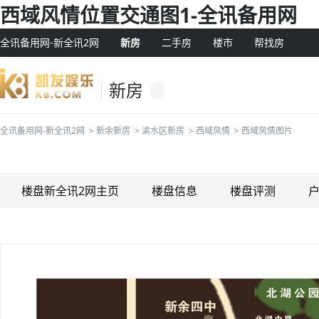
西域风情位置交通图1-全讯备用网
全讯备用网-新全讯2网
新房
二手房
楼市
帮找房
新房
全讯备用网-新全讯2网
>
新余新房
>
渝水区新房
>
西域风情
>
西域风情图片
楼盘新全讯2网主页
楼盘信息
楼盘评测