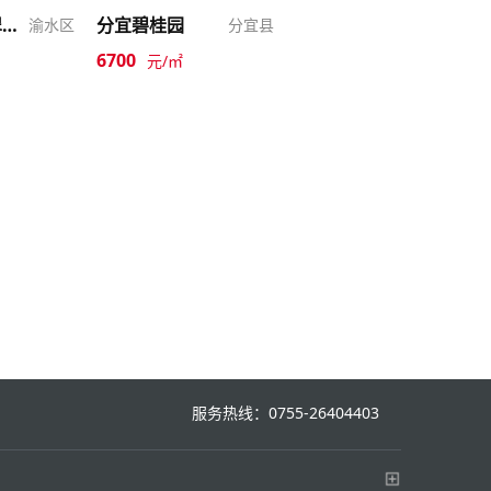
新余恒大翡翠华庭
分宜碧桂园
渝水区
分宜县
6700
元/㎡
服务热线：0755-26404403