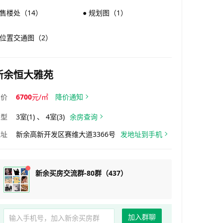
 售楼处（14）
● 规划图（1）
 位置交通图（2）
新余恒大雅苑
均价
6700
元/㎡
降价通知
户型
3室(1) 、 4室(3)
余房查询
地址
新余高新开发区赛维大道3366号
发地址到手机
新余买房交流群-80群（437）
加入群聊