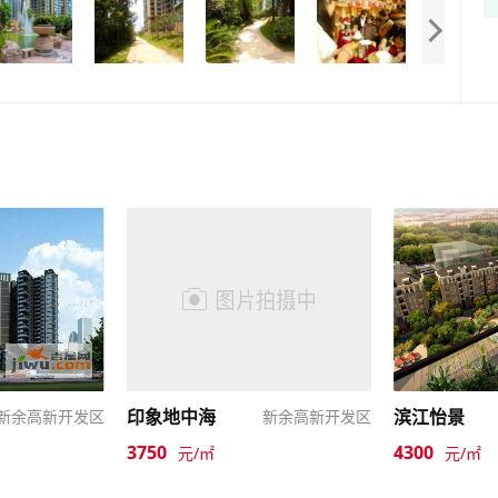
印象地中海
滨江怡景
新余高新开发区
新余高新开发区
3750
4300
元/㎡
元/㎡