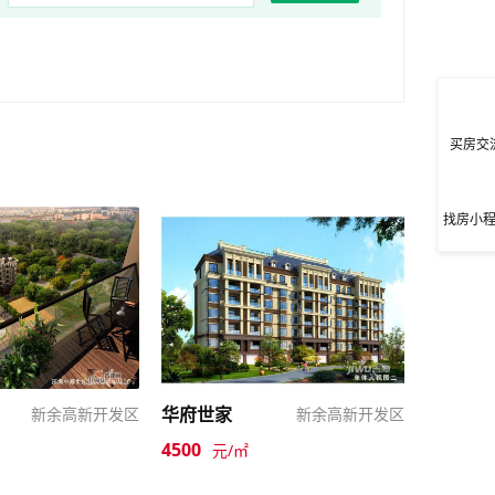
买房交
找房小
华府世家
新余高新开发区
新余高新开发区
4500
元/㎡