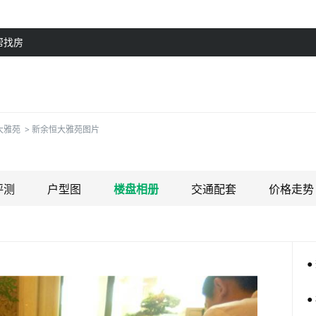
帮找房
大雅苑
>
新余恒大雅苑图片
评测
户型图
楼盘相册
交通配套
价格走势
●
●