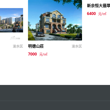
6400
元/㎡
明德山莊
渝水区
渝水区
7000
元/㎡