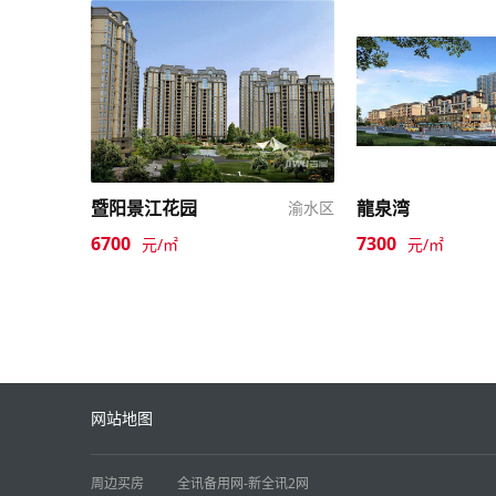
暨阳景江花园
龍泉湾
渝水区
6700
7300
元/㎡
元/㎡
网站地图
周边买房
全讯备用网-新全讯2网