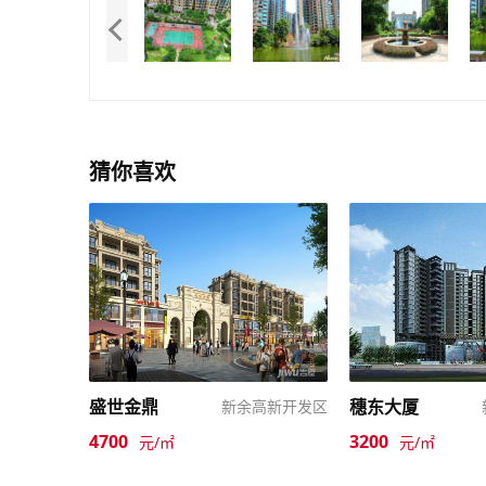
猜你喜欢
盛世金鼎
穗东大厦
新余高新开发区
4700
3200
元/㎡
元/㎡