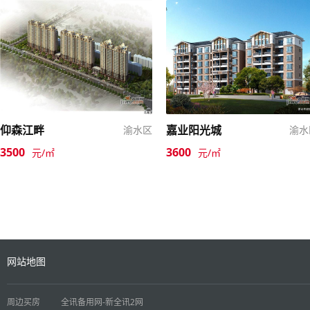
仰森江畔
嘉业阳光城
渝水区
渝水
3500
3600
元/㎡
元/㎡
网站地图
周边买房
全讯备用网-新全讯2网