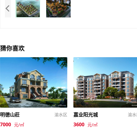
猜你喜欢
明德山莊
嘉业阳光城
渝水区
渝水
7000
3600
元/㎡
元/㎡