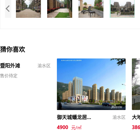
猜你喜欢
暨阳外滩
渝水区
售价待定
御天城蟠龙居南区(a)
大
渝水区
4900
38
元/㎡