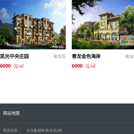
凯光中央庄园
春龙金色海岸
渝水区
渝水
6000
6000
元/㎡
元/㎡
网站地图
周边买房
全讯备用网-新全讯2网