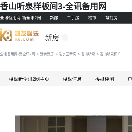
香山听泉样板间3-全讯备用网
全讯备用网-新全讯2网
新房
二手房
楼市
帮找房
新房
全讯备用网-新全讯2网
>
新余新房
>
渝水区新房
>
香山听泉
>
香山听泉图片
楼盘新全讯2网主页
楼盘信息
楼盘评测