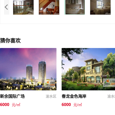
猜你喜欢
新余国际广场
春龙金色海岸
渝水区
渝水
6000
6000
元/㎡
元/㎡