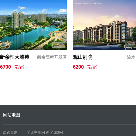
新余恒大雅苑
观山别院
新余高新开发区
渝水
6700
6200
元/㎡
元/㎡
网站地图
周边买房
全讯备用网-新全讯2网