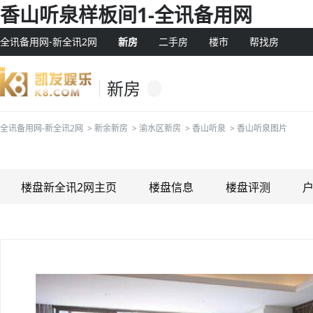
香山听泉样板间1-全讯备用网
全讯备用网-新全讯2网
新房
二手房
楼市
帮找房
新房
全讯备用网-新全讯2网
>
新余新房
>
渝水区新房
>
香山听泉
>
香山听泉图片
楼盘新全讯2网主页
楼盘信息
楼盘评测