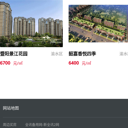
暨阳景江花园
韶嘉香悦四季
渝水区
渝水
6700
6400
元/㎡
元/㎡
网站地图
周边买房
全讯备用网-新全讯2网