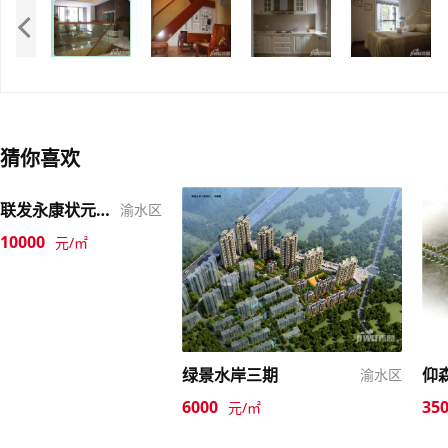
猜你喜欢
联发永康状元府天骄
渝水区
10000
元/㎡
绿景水岸三期
仰
渝水区
6000
35
元/㎡