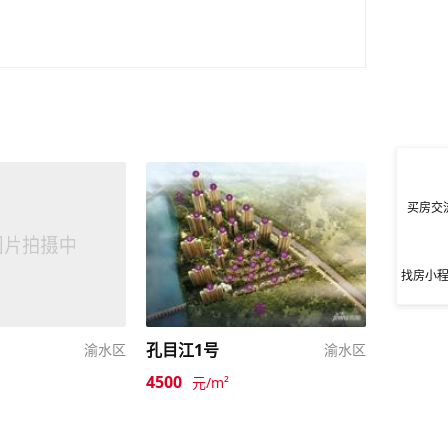
买房交
找房小
孔目江1号
渝水区
渝水区
4500
元/m²