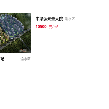
中梁弘元壹大院
渝水区
10500
元/m²
广场
渝水区