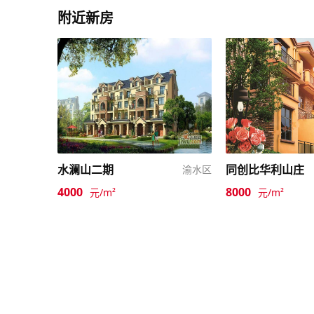
附近新房
水澜山二期
同创比华利山庄
渝水区
4000
8000
元/m²
元/m²