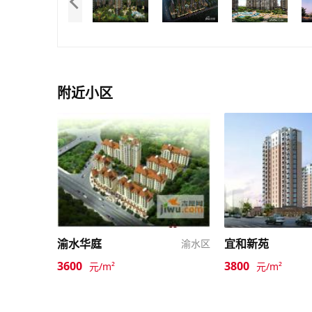
附近小区
渝水华庭
宜和新苑
渝水区
3600
3800
元/m²
元/m²