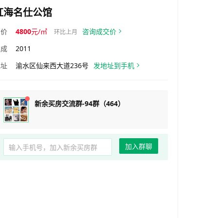
红海名仕公馆
均价
4800
元/㎡
咨询成交价
环比上月
建成
2011
地址
渝水区仙来西大道236号
发地址到手机
新余买房交流群-94群（464）
加入群聊