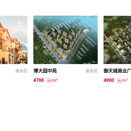
博大园中苑
御天城商业
渝水区
渝水区
4700
4900
元/m²
元/m²