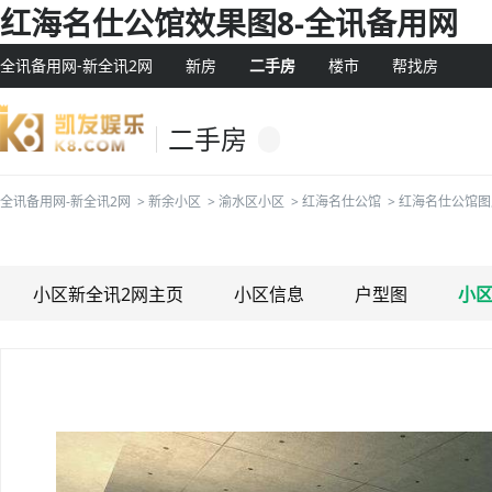
红海名仕公馆效果图8-全讯备用网
全讯备用网-新全讯2网
新房
二手房
楼市
帮找房
二手房
全讯备用网-新全讯2网
>
新余小区
>
渝水区小区
>
红海名仕公馆
>
红海名仕公馆图
小区新全讯2网主页
小区信息
户型图
小