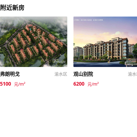
附近新房
弗朗明戈
观山别院
渝水区
渝水
5100
6200
元/m²
元/m²