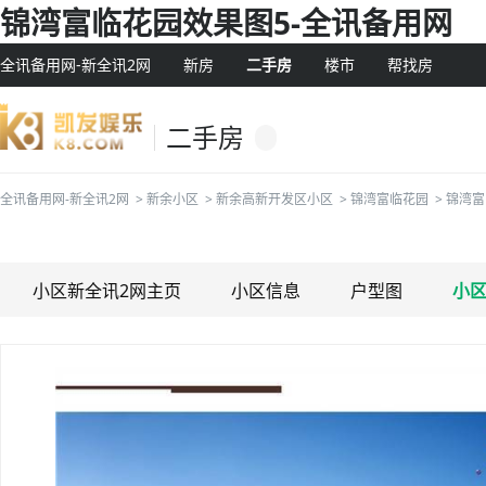
锦湾富临花园效果图5-全讯备用网
全讯备用网-新全讯2网
新房
二手房
楼市
帮找房
二手房
全讯备用网-新全讯2网
>
新余小区
>
新余高新开发区小区
>
锦湾富临花园
>
锦湾富
小区新全讯2网主页
小区信息
户型图
小