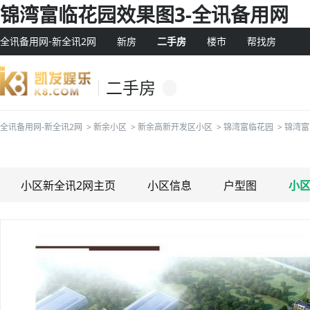
锦湾富临花园效果图3-全讯备用网
全讯备用网-新全讯2网
新房
二手房
楼市
帮找房
二手房
全讯备用网-新全讯2网
>
新余小区
>
新余高新开发区小区
>
锦湾富临花园
>
锦湾富
小区新全讯2网主页
小区信息
户型图
小