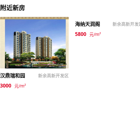
附近新房
海纳天润阁
新余高新开发
5800
元/m²
汉鼎瑞和园
新余高新开发区
3000
元/m²